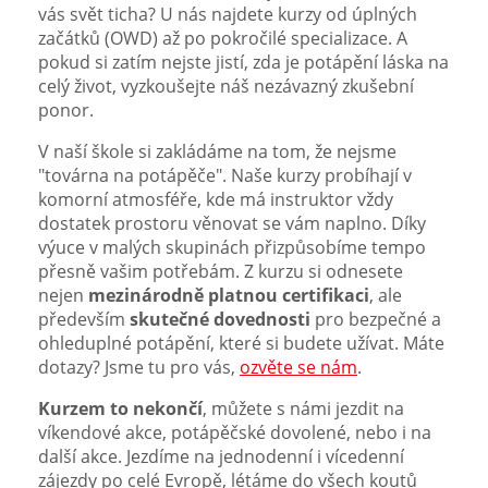
vás svět ticha? U nás najdete kurzy od úplných
začátků (OWD) až po pokročilé specializace. A
pokud si zatím nejste jistí, zda je potápění láska na
celý život, vyzkoušejte náš nezávazný zkušební
ponor.
V naší škole si zakládáme na tom, že nejsme
"továrna na potápěče". Naše kurzy probíhají v
komorní atmosféře, kde má instruktor vždy
dostatek prostoru věnovat se vám naplno. Díky
výuce v malých skupinách přizpůsobíme tempo
přesně vašim potřebám. Z kurzu si odnesete
nejen
mezinárodně platnou certifikaci
, ale
především
skutečné dovednosti
pro bezpečné a
ohleduplné potápění, které si budete užívat. Máte
dotazy? Jsme tu pro vás,
ozvěte se nám
.
Kurzem to nekončí
, můžete s námi jezdit na
víkendové akce, potápěčské dovolené, nebo i na
další akce. Jezdíme na jednodenní i vícedenní
zájezdy po celé Evropě, létáme do všech koutů