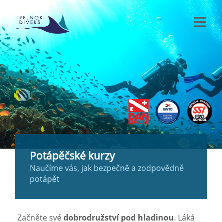
Potápěčské kurzy
Naučíme vás, jak bezpečně a zodpovědně
potápět
Začněte své
dobrodružství pod hladinou
. Láká