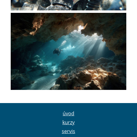
úvod
kurzy
servis