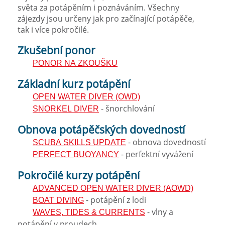
světa za potápěním i poznáváním. Všechny
zájezdy jsou určeny jak pro začínající potápěče,
tak i více pokročilé.
Zkušební ponor
PONOR NA ZKOUŠKU
Základní kurz potápění
OPEN WATER DIVER (OWD)
- šnorchlování
SNORKEL DIVER
Obnova potápěčských dovedností
- obnova dovedností
SCUBA SKILLS UPDATE
- perfektní vyvážení
PERFECT BUOYANCY
Pokročilé kurzy potápění
ADVANCED OPEN WATER DIVER (AOWD)
- potápění z lodi
BOAT DIVING
- vlny a
WAVES, TIDES & CURRENTS
potápění v proudech